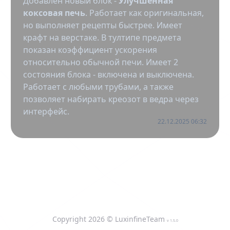
Добавлен новый блок -
Улучшенная
коксовая печь
. Работает как оригинальная,
но выполняет рецепты быстрее. Имеет
крафт на верстаке. В тултипе предмета
показан коэффициент ускорения
относительно обычной печи. Имеет 2
состояния блока - включена и выключена.
Работает с любыми трубами, а также
позволяет набирать креозот в ведра через
интерфейс.
22.12.2025 06:32
Copyright
2026
© LuxinfineTeam
v
1.5.0