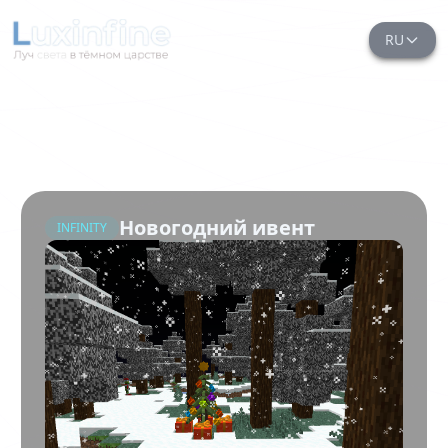
RU
Новогодний ивент
INFINITY