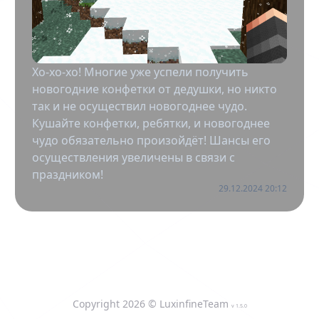
Хо-хо-хо! Многие уже успели получить
новогодние конфетки от дедушки, но никто
так и не осуществил новогоднее чудо.
Кушайте конфетки, ребятки, и новогоднее
чудо обязательно произойдёт! Шансы его
осуществления увеличены в связи с
праздником!
29.12.2024 20:12
Copyright
2026
© LuxinfineTeam
v
1.5.0