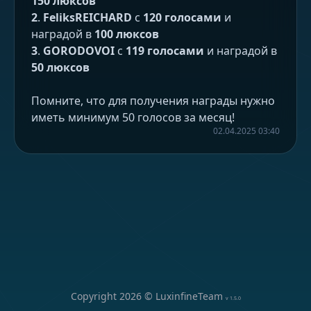
150 люксов
2
.
FeliksREICHARD
с
120 голосами
и
наградой в
100 люксов
3
.
GORODOVOI
с
119 голосами
и наградой в
50 люксов
Помните, что для получения награды нужно
иметь минимум 50 голосов за месяц!
02.04.2025 03:40
Copyright
2026
© LuxinfineTeam
v
1.5.0