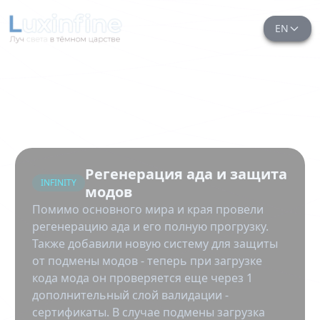
EN
Регенерация ада и защита
INFINITY
модов
Помимо основного мира и края провели
регенерацию ада и его полную прогрузку.
Также добавили новую систему для защиты
от подмены модов - теперь при загрузке
кода мода он проверяется еще через 1
дополнительный слой валидации -
сертификаты. В случае подмены загрузка