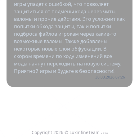
игры упадет с ошибкой, что позволяет
защититься от подмены кода через читы,
взломы и прочие действия. Это усложнит как
попытки обхода защиты, так и попытки
подброса файлов игрокам через какие-то
возможные взломы. Также добавлены
некоторые новые слои обфускации. В
скором времени по ходу изменений все
моды начнут переходить на новую систему.
Приятной игры и будьте в безопасности!
30.03.2026 07:26
Copyright
2026
© LuxinfineTeam
v
1.5.0