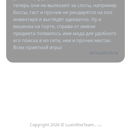
теперь они не вылезают за слоты, например
боссы, гаст и прочие не рендерятся на пол
инвентаря и выглядят адекватно. Ну и
вишенка на торте, справа от имени
предмета появилось имя мода для удобного
его поиска в мэ сети, неи и прочих местах.
Всем приятной игры!
03.10.2025 05:18
Copyright
2026
© LuxinfineTeam
v
1.5.0