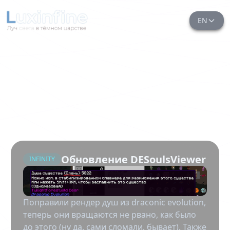
EN
Обновление DESoulsViewer
INFINITY
Поправили рендер душ из draconic evolution,
теперь они вращаются не рвано, как было
до этого (ну да, сами сломали, бывает). Также