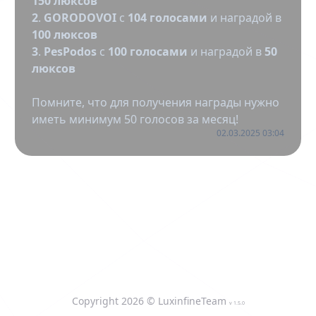
150 люксов
2
.
GORODOVOI
с
104 голосами
и наградой в
100 люксов
3
.
PesPodos
с
100 голосами
и наградой в
50
люксов
Помните, что для получения награды нужно
иметь минимум 50 голосов за месяц!
02.03.2025 03:04
Copyright
2026
© LuxinfineTeam
v
1.5.0