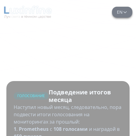
EN
Подведение итогов
ГОЛОСОВАНИЕ
месяца
Наступил новый месяц, следовательно, пора
подвести итоги голосования на
мониторингах за прошлый:
1
.
Prometheus
с
108 голосами
и наградой в