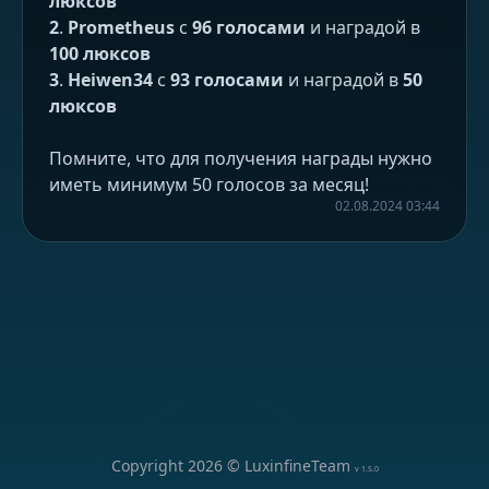
люксов
2
.
Prometheus
с
96 голосами
и наградой в
100 люксов
3
.
Heiwen34
с
93 голосами
и наградой в
50
люксов
Помните, что для получения награды нужно
иметь минимум 50 голосов за месяц!
02.08.2024 03:44
Copyright
2026
© LuxinfineTeam
v
1.5.0