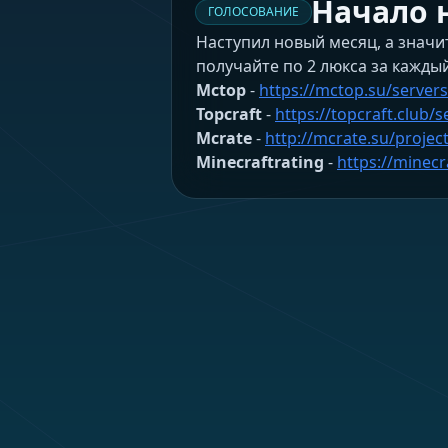
Начало 
ГОЛОСОВАНИЕ
Наступил новый месяц, а значит
получайте по 2 люкса за кажды
Mctop
-
https://mctop.su/server
Topcraft
-
https://topcraft.club/
Mcrate
-
http://mcrate.su/projec
Minecraftrating
-
https://minecr