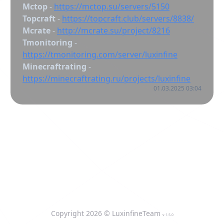
Mctop
-
https://mctop.su/servers/5150
Topcraft
-
https://topcraft.club/servers/8838/
Mcrate
-
http://mcrate.su/project/8216
Tmonitoring
-
https://tmonitoring.com/server/luxinfine
Minecraftrating
-
https://minecraftrating.ru/projects/luxinfine
01.03.2025 03:04
Copyright
2026
© LuxinfineTeam
v
1.5.0